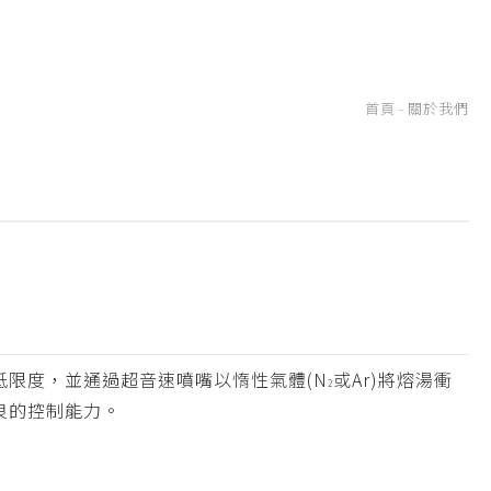
首頁
-
關於我們
低限度，並通過超音速噴嘴以惰性氣體(N
或Ar)將熔湯衝
2
良的控制能力。