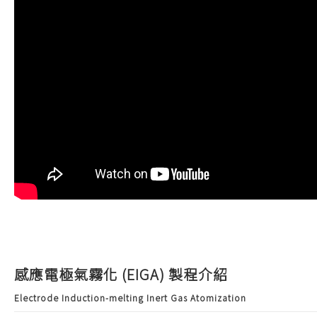
感應電極
氣霧化 (EIGA) 製程介紹
Electrode Induction-melting Inert Gas Atomization