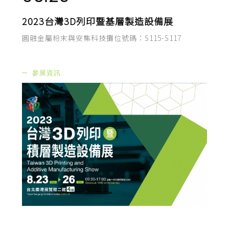
2023台灣3D列印暨基層製造設備展
圓融金屬粉末與安集科技攤位號碼：S115-S117
參展資訊