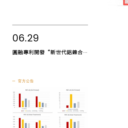
06.29
圓融專利開發“新世代鋁鎳合金” 榮獲國際知名期刊，合金與化合物雜誌 (Journal of Alloys and Compounds)收錄!
官方公告