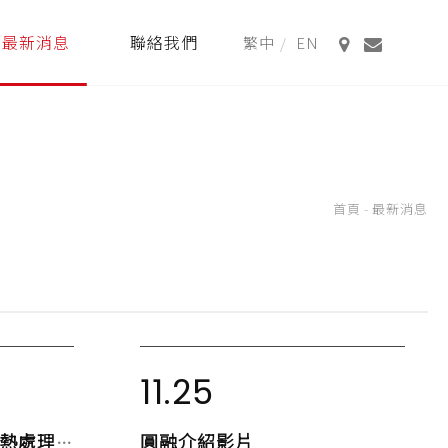
最新消息
聯絡我們
首頁
-
最新消息
11.25
圓融介紹影片
鋁合金粉體組成物及其熱處理製備方法專利