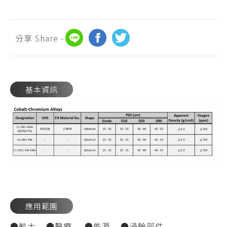
分享 Share -
基本資訊
應用範圍
●航太 ●醫療 ●能源 ●渦輪部件